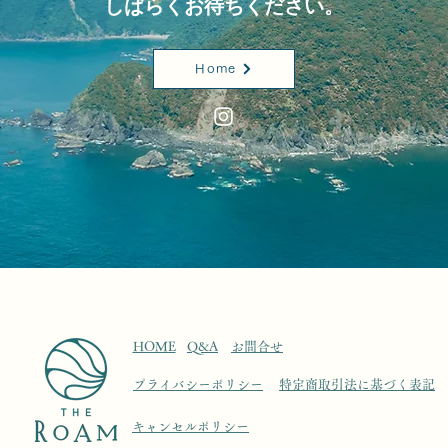
​しばらくお待ちください。
Home
​HOME
Q&A
​お問合せ
​プライバシーポリシー​
特定商取引法に基づく表記
​キャンセルポリシー